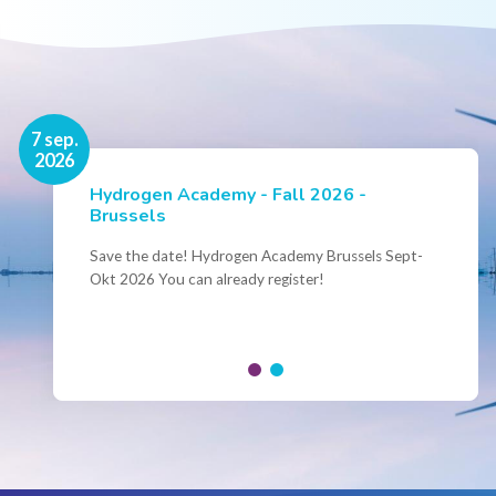
16 nov.
7 sep.
2026
2026
Hydrogen Academy - Fall 2026 -
Events
Brussels
Conference Belgian Hydrogen Expertise
- Powering International Collaboration
Save the date! Hydrogen Academy Brussels Sept-
Okt 2026 You can already register!
Join us for the annual Conference of the Belgian
Hydrogen Council, where policymakers, industry
leaders and innovators...