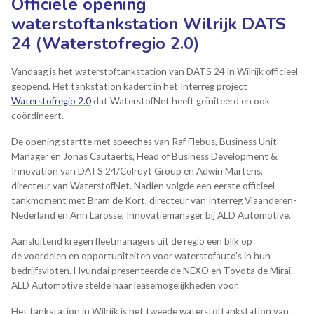
Officiële opening
waterstoftankstation Wilrijk DATS
24 (Waterstofregio 2.0)
Vandaag is het waterstoftankstation van DATS 24 in Wilrijk officieel
geopend. Het tankstation kadert in het Interreg project
Waterstofregio 2.0
dat WaterstofNet heeft geïniteerd en ook
coördineert.
De opening startte met speeches van Raf Flebus, Business Unit
Manager en Jonas Cautaerts, Head of Business Development &
Innovation van DATS 24/Colruyt Group en Adwin Martens,
directeur van WaterstofNet. Nadien volgde een eerste officieel
tankmoment met Bram de Kort, directeur van Interreg Vlaanderen-
Nederland en Ann Larosse, Innovatiemanager bij ALD Automotive.
Aansluitend kregen fleetmanagers uit de regio een blik op
de voordelen en opportuniteiten voor waterstofauto's in hun
bedrijfsvloten. Hyundai presenteerde de NEXO en Toyota de Mirai.
ALD Automotive stelde haar leasemogelijkheden voor.
Het tankstation in Wilrijk is het tweede waterstoftankstation van