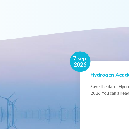
16 nov.
7 sep.
2026
2026
Hydrogen Acade
Events
Conference Belg
Save the date! Hyd
Powering Intern
2026 You can alread
Join us for the annu
Hydrogen Council, w
and innovators...