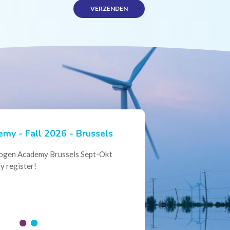
my - Fall 2026 - Brussels
ian Hydrogen Expertise -
rogen Academy Brussels Sept-Okt
ational Collaboration
y register!
al Conference of the Belgian
here policymakers, industry leaders