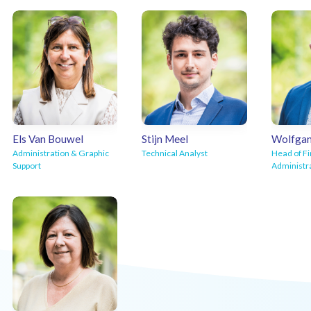
Mail 
Mail Isabel
Mail Liesbet
Els Van Bouwel
Stijn Meel
Wolfgan
Administration & Graphic
Technical Analyst
Head of F
Support
Administr
Mail Stijn
Mail Els
Mail 