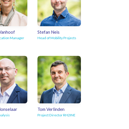
 Vanhoof
Stefan Neis
ation Manager
Head of Mobility Projects
Liesbet
Mail Stefan
Honselaar
Tom Verlinden
nalysis
Project Director RH2INE