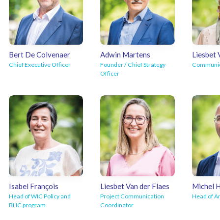
Bert De Colvenaer
Adwin Martens
Liesbet
Chief Executive Officer
Founder / Chief Strategy
Communic
Officer
Mail Bert
Mail 
Mail Adwin
Isabel François
Liesbet Van der Flaes
Michel 
Head of WIC Policy and
Project Communication
Head of A
BHC program
Coordinator