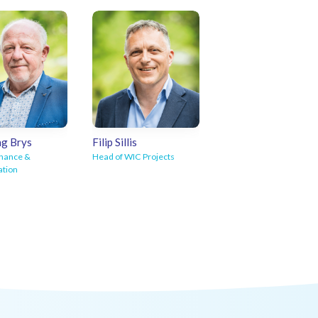
Michel
Mail Tom
g Brys
Filip Sillis
inance &
Head of WIC Projects
ation
Mail Filip
Wolfgang