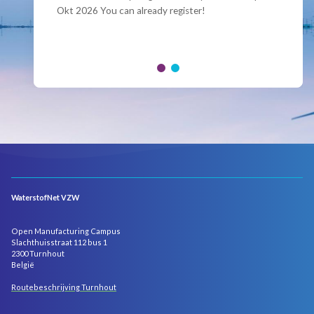
Okt 2026 You can already register!
Join us for the annual Conference of the Belgian
Hydrogen Council, where policymakers, industry
leaders and innovators...
WaterstofNet VZW
Open Manufacturing Campus
Slachthuisstraat 112 bus 1
2300 Turnhout
België
Routebeschrijving Turnhout