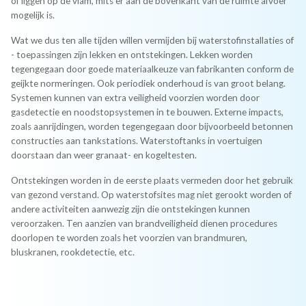
of liggen op de vlam, mits er aan de bovenkant van de ruimte afvoer
mogelijk is.
Wat we dus ten alle tijden willen vermijden bij waterstofinstallaties of
- toepassingen zijn lekken en ontstekingen. Lekken worden
tegengegaan door goede materiaalkeuze van fabrikanten conform de
geijkte normeringen. Ook periodiek onderhoud is van groot belang.
Systemen kunnen van extra veiligheid voorzien worden door
gasdetectie en noodstopsystemen in te bouwen. Externe impacts,
zoals aanrijdingen, worden tegengegaan door bijvoorbeeld betonnen
constructies aan tankstations. Waterstoftanks in voertuigen
doorstaan dan weer granaat- en kogeltesten.
Ontstekingen worden in de eerste plaats vermeden door het gebruik
van gezond verstand. Op waterstofsites mag niet gerookt worden of
andere activiteiten aanwezig zijn die ontstekingen kunnen
veroorzaken. Ten aanzien van brandveiligheid dienen procedures
doorlopen te worden zoals het voorzien van brandmuren,
bluskranen, rookdetectie, etc.