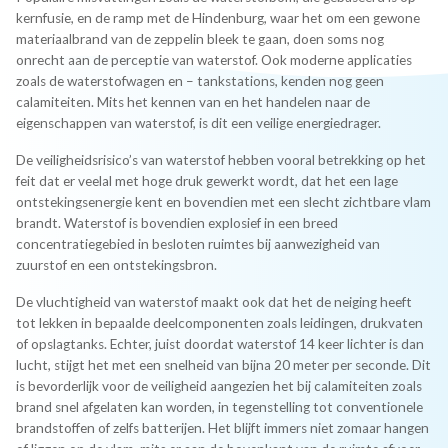
kernfusie, en de ramp met de Hindenburg, waar het om een gewone
materiaalbrand van de zeppelin bleek te gaan, doen soms nog
onrecht aan de perceptie van waterstof. Ook moderne applicaties
zoals de waterstofwagen en – tankstations, kenden nog geen
calamiteiten. Mits het kennen van en het handelen naar de
eigenschappen van waterstof, is dit een veilige energiedrager.
De veiligheidsrisico’s van waterstof hebben vooral betrekking op het
feit dat er veelal met hoge druk gewerkt wordt, dat het een lage
ontstekingsenergie kent en bovendien met een slecht zichtbare vlam
brandt. Waterstof is bovendien explosief in een breed
concentratiegebied in besloten ruimtes bij aanwezigheid van
zuurstof en een ontstekingsbron.
De vluchtigheid van waterstof maakt ook dat het de neiging heeft
tot lekken in bepaalde deelcomponenten zoals leidingen, drukvaten
of opslagtanks. Echter, juist doordat waterstof 14 keer lichter is dan
lucht, stijgt het met een snelheid van bijna 20 meter per seconde. Dit
is bevorderlijk voor de veiligheid aangezien het bij calamiteiten zoals
brand snel afgelaten kan worden, in tegenstelling tot conventionele
brandstoffen of zelfs batterijen. Het blijft immers niet zomaar hangen