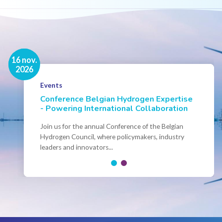
16 nov.
7 sep.
2026
2026
Hydrogen Academy - Fall 2026 -
Events
Brussels
Conference Belgian Hydrogen Expertise
- Powering International Collaboration
Save the date! Hydrogen Academy Brussels Sept-
Okt 2026 You can already register!
Join us for the annual Conference of the Belgian
Hydrogen Council, where policymakers, industry
leaders and innovators...