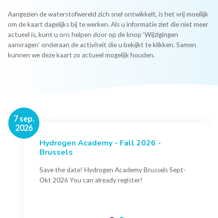
Aangezien de waterstofwereld zich snel ontwikkelt, is het vrij moeilijk
om de kaart dagelijks bij te werken. Als u informatie ziet die niet meer
actueel is, kunt u ons helpen door op de knop ‘Wijzigingen
aanvragen’ onderaan de activiteit die u bekijkt te klikken. Samen
kunnen we deze kaart zo actueel mogelijk houden.
16 nov.
7 sep.
2026
2026
Hydrogen Academy - Fall 2026 -
Events
Brussels
Conference Belgian Hydrogen Expertise
- Powering International Collaboration
Save the date! Hydrogen Academy Brussels Sept-
Okt 2026 You can already register!
Join us for the annual Conference of the Belgian
Hydrogen Council, where policymakers, industry
leaders and innovators...