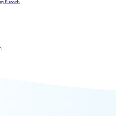
my Brussels
f?