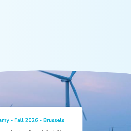
my - Fall 2026 - Brussels
ian Hydrogen Expertise -