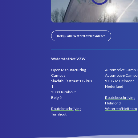
Bekijk alle WaterstofNet video's
WaterstofNet VZW
Open Manufacturing
Automotive Campu
Campus
Automotive Campu
Slachthuisstraat 112 bus
5708 JZ Helmond
1
Nederland
2300 Turnhout
Routebeschrijving
België
Helmond
Routebeschrijving
WaterstofNetteam
Turnhout