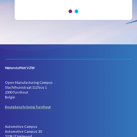
leaders and innovators...
WaterstofNet VZW
Open Manufacturing Campus
Slachthuisstraat 112 bus 1
2300 Turnhout
België
Routebeschrijving Turnhout
Automotive Campus
Automotive Campus 30
5708 JZ Helmond