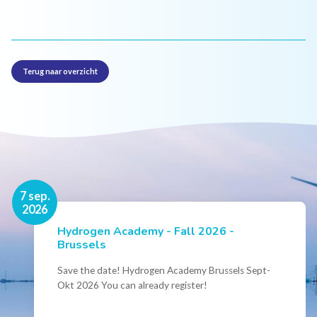
Terug naar overzicht
16 nov.
7 sep.
2026
2026
Hydrogen Academy - Fall 2026 -
Events
Brussels
Conference Belgian Hydrogen Expertise
- Powering International Collaboration
Save the date! Hydrogen Academy Brussels Sept-
Okt 2026 You can already register!
Join us for the annual Conference of the Belgian
Hydrogen Council, where policymakers, industry