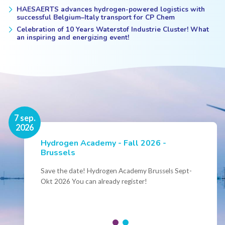
HAESAERTS advances hydrogen-powered logistics with
successful Belgium–Italy transport for CP Chem
Celebration of 10 Years Waterstof Industrie Cluster! What
an inspiring and energizing event!
16 nov.
7 sep.
2026
2026
Hydrogen Academy - Fall 2026 -
Events
Brussels
Conference Belgian Hydrogen Expertise
- Powering International Collaboration
Save the date! Hydrogen Academy Brussels Sept-
Okt 2026 You can already register!
Join us for the annual Conference of the Belgian
Hydrogen Council, where policymakers, industry
leaders and innovators...