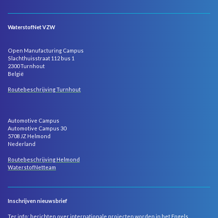
WaterstofNet VZW
Open Manufacturing Campus
Slachthuisstraat 112 bus 1
2300 Turnhout
België
Routebeschrijving Turnhout
Automotive Campus
Automotive Campus 30
5708 JZ Helmond
Nederland
Routebeschrijving Helmond
WaterstofNetteam
Inschrijven nieuwsbrief
Ter info: berichten over internationale projecten worden in het Engels