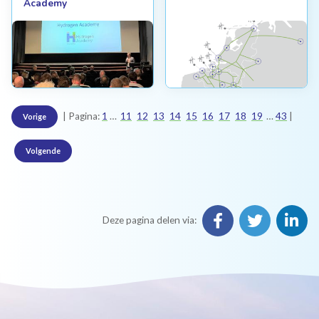
Academy
Pagina:
1
11
12
13
14
15
16
17
18
19
43
Vorige
Volgende
Deze pagina delen via: