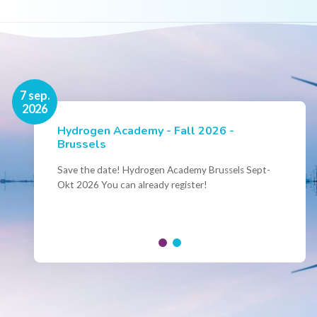
16 nov.
7 sep.
2026
2026
Hydrogen Academy - Fall 2026 -
Events
Brussels
Conference Belgian Hydrogen Expertise
- Powering International Collaboration
Save the date! Hydrogen Academy Brussels Sept-
Okt 2026 You can already register!
Join us for the annual Conference of the Belgian
Hydrogen Council, where policymakers, industry
leaders and innovators...