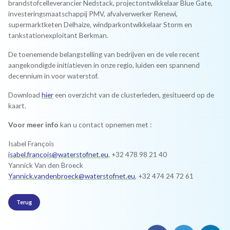
brandstofcelleverancier Nedstack, projectontwikkelaar Blue Gate,
investeringsmaatschappij PMV, afvalverwerker Renewi,
supermarktketen Delhaize, windparkontwikkelaar Storm en
tankstationexploitant Berkman.
De toenemende belangstelling van bedrijven en de vele recent
aangekondigde initiatieven in onze regio, luiden een spannend
decennium in voor waterstof.
Download
hier
een overzicht van de clusterleden, gesitueerd op de
kaart.
Voor meer info
kan u contact opnemen met :
Isabel François
isabel.francois@waterstofnet.eu
, +32 478 98 21 40
Yannick Van den Broeck
Yannick.vandenbroeck@waterstofnet.eu
, +32 474 24 72 61
Terug