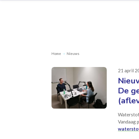
Home
Nieuws
21 april 
Nieuw
De ge
(afle
Waterstof
Vandaag p
waterstof