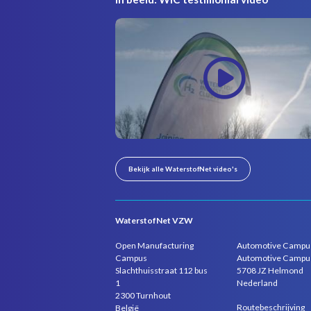
Bekijk alle WaterstofNet video's
WaterstofNet VZW
Open Manufacturing
Automotive Campu
Campus
Automotive Campu
Slachthuisstraat 112 bus
5708 JZ Helmond
1
Nederland
2300 Turnhout
Routebeschrijving
België