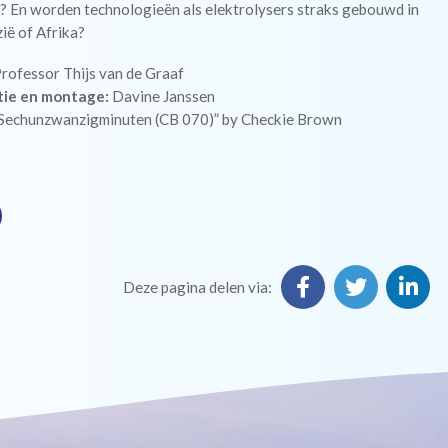
? En worden technologieën als elektrolysers straks gebouwd in
ië of Afrika?
rofessor Thijs van de Graaf
tie en montage:
Davine Janssen
Sechunzwanzigminuten (CB 070)” by Checkie Brown
Deze pagina delen via: