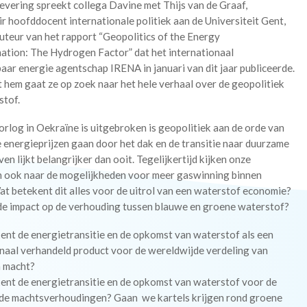
levering spreekt collega Davine met Thijs van de Graaf,
ir hoofddocent internationale politiek aan de Universiteit Gent,
uteur van het rapport “Geopolitics of the Energy
ation: The Hydrogen Factor” dat het internationaal
ar energie agentschap IRENA in januari van dit jaar publiceerde.
 hem gaat ze op zoek naar het hele verhaal over de geopolitiek
stof.
orlog in Oekraïne is uitgebroken is geopolitiek aan de orde van
 energieprijzen gaan door het dak en de transitie naar duurzame
ven lijkt belangrijker dan ooit. Tegelijkertijd kijken onze
 ook naar de mogelijkheden voor meer gaswinning binnen
t betekent dit alles voor de uitrol van een waterstof economie?
 de impact op de verhouding tussen blauwe en groene waterstof?
ent de energietransitie en de opkomst van waterstof als een
onaal verhandeld product voor de wereldwijde verdeling van
n macht?
ent de energietransitie en de opkomst van waterstof voor de
de machtsverhoudingen? Gaan we kartels krijgen rond groene