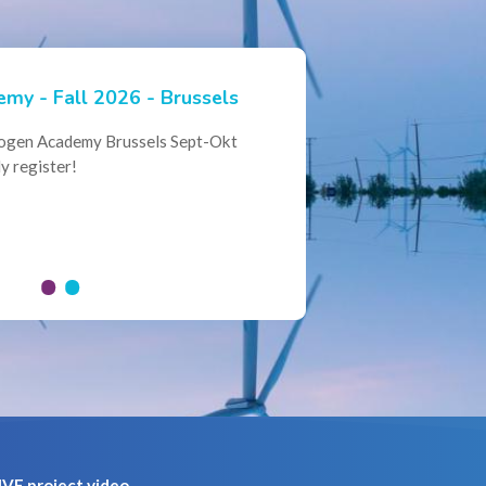
my - Fall 2026 - Brussels
ian Hydrogen Expertise -
rogen Academy Brussels Sept-Okt
ational Collaboration
y register!
al Conference of the Belgian
here policymakers, industry leaders
VE project video