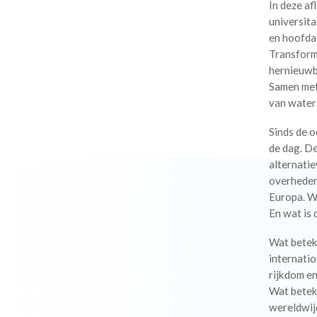
In deze af
universita
en hoofda
Transform
hernieuwba
Samen met
van water
Sinds de o
de dag. De
alternatie
overheden
Europa. Wa
En wat is
Wat betek
internati
rijkdom e
Wat betek
wereldwij