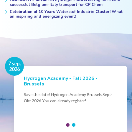
successful Belgium–Italy transport for CP Chem
Celebration of 10 Years Waterstof Industrie Cluster! What
an inspiring and energizing event!
16 nov.
7 sep.
2026
2026
Hydrogen Academy - Fall 2026 -
Events
Brussels
Conference Belgian Hydrogen Expertise
- Powering International Collaboration
Save the date! Hydrogen Academy Brussels Sept-
Okt 2026 You can already register!
Join us for the annual Conference of the Belgian
Hydrogen Council, where policymakers, industry
leaders and innovators...