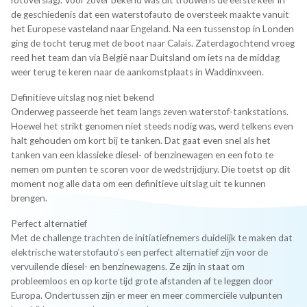
de geschiedenis dat een waterstofauto de oversteek maakte vanuit
het Europese vasteland naar Engeland. Na een tussenstop in Londen
ging de tocht terug met de boot naar Calais. Zaterdagochtend vroeg
reed het team dan via België naar Duitsland om iets na de middag
weer terug te keren naar de aankomstplaats in Waddinxveen.
Definitieve uitslag nog niet bekend
Onderweg passeerde het team langs zeven waterstof-tankstations.
Hoewel het strikt genomen niet steeds nodig was, werd telkens even
halt gehouden om kort bij te tanken. Dat gaat even snel als het
tanken van een klassieke diesel- of benzinewagen en een foto te
nemen om punten te scoren voor de wedstrijdjury. Die toetst op dit
moment nog alle data om een definitieve uitslag uit te kunnen
brengen.
Perfect alternatief
Met de challenge trachten de initiatiefnemers duidelijk te maken dat
elektrische waterstofauto’s een perfect alternatief zijn voor de
vervuilende diesel- en benzinewagens. Ze zijn in staat om
probleemloos en op korte tijd grote afstanden af te leggen door
Europa. Ondertussen zijn er meer en meer commerciële vulpunten