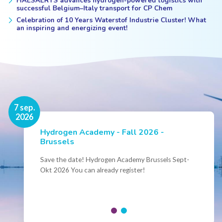
HAESAERTS advances hydrogen-powered logistics with
successful Belgium–Italy transport for CP Chem
Celebration of 10 Years Waterstof Industrie Cluster! What
an inspiring and energizing event!
16 nov.
7 sep.
2026
2026
Hydrogen Academy - Fall 2026 -
Events
Brussels
Conference Belgian Hydrogen Expertise
- Powering International Collaboration
Save the date! Hydrogen Academy Brussels Sept-
Okt 2026 You can already register!
Join us for the annual Conference of the Belgian
Hydrogen Council, where policymakers, industry
leaders and innovators...