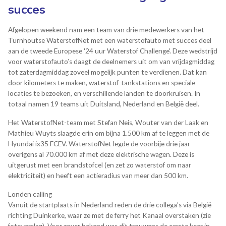
succes
Afgelopen weekend nam een team van drie medewerkers van het
Turnhoutse WaterstofNet met een waterstofauto met succes deel
aan de tweede Europese '24 uur Waterstof Challenge'. Deze wedstrijd
voor waterstofauto’s daagt de deelnemers uit om van vrijdagmiddag
tot zaterdagmiddag zoveel mogelijk punten te verdienen. Dat kan
door kilometers te maken, waterstof-tankstations en speciale
locaties te bezoeken, en verschillende landen te doorkruisen. In
totaal namen 19 teams uit Duitsland, Nederland en België deel.
Het WaterstofNet-team met Stefan Neis, Wouter van der Laak en
Mathieu Wuyts slaagde erin om bijna 1.500 km af te leggen met de
Hyundai ix35 FCEV. WaterstofNet legde de voorbije drie jaar
overigens al 70.000 km af met deze elektrische wagen. Deze is
uitgerust met een brandstofcel (en zet zo waterstof om naar
elektriciteit) en heeft een actieradius van meer dan 500 km.
Londen calling
Vanuit de startplaats in Nederland reden de drie collega’s via België
richting Duinkerke, waar ze met de ferry het Kanaal overstaken (zie
fotoverslag). Voor zover bekend was dit trouwens de eerste keer in