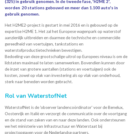
(325) in gebruik genomen. In de tweede fase,
'H2ME 2',
worden 20 stations gebouwd en meer dan 1.100 auto's in
gebruik genomen.
Het H2ME2-project is gestart in mei 2016 en is gebouwd op de
expertise H2ME 1. Het zal het Europese wagenpark op waterstof
aanzienlijk uitbreiden en daarmee de technische en commerciële
gereedheid van voertuigen, tankstations en
waterstofproductietechnieken bevestigen.
Bedoeling van deze grootschalige uitrol op Europees niveau is om de
lidstaten maximaal te laten samenwerken. Bovendien kunnen door
de inzet van grotere aantallen (stations en voertuigen) ook de
kosten, zowel op vlak van investering als op vlak van onderhoud,
sterk naar beneden worden gebracht.
Rol van WaterstofNet
WaterstofNet is de 'observer landencoördinator' voor de Benelux,
Oostenrijk en Italië en verzorgt de communicatie over de voortgang
en de stand van zaken van en naar deze landen. Ook ondersteunen
we het ministerie van Infrastructuur en Waterstaat bij
projectopgaven voor de Nederlandse partners.