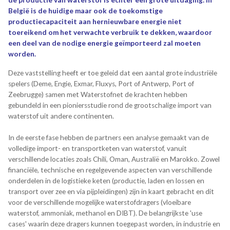
de productie van waterstof is echter een grote uitdaging. In
België is de huidige maar ook de toekomstige
productiecapaciteit aan hernieuwbare energie niet
toereikend om het verwachte verbruik te dekken, waardoor
een deel van de nodige energie geïmporteerd zal moeten
worden.
Deze vaststelling heeft er toe geleid dat een aantal grote industriële
spelers (Deme, Engie, Exmar, Fluxys, Port of Antwerp, Port of
Zeebrugge) samen met Waterstofnet de krachten hebben
gebundeld in een pioniersstudie rond de grootschalige import van
waterstof uit andere continenten.
In de eerste fase hebben de partners een analyse gemaakt van de
volledige import- en transportketen van waterstof, vanuit
verschillende locaties zoals Chili, Oman, Australië en Marokko. Zowel
financiële, technische en regelgevende aspecten van verschillende
onderdelen in de logistieke keten (productie, laden en lossen en
transport over zee en via pijpleidingen) zijn in kaart gebracht en dit
voor de verschillende mogelijke waterstofdragers (vloeibare
waterstof, ammoniak, methanol en DIBT). De belangrijkste 'use
cases' waarin deze dragers kunnen toegepast worden, in industrie en