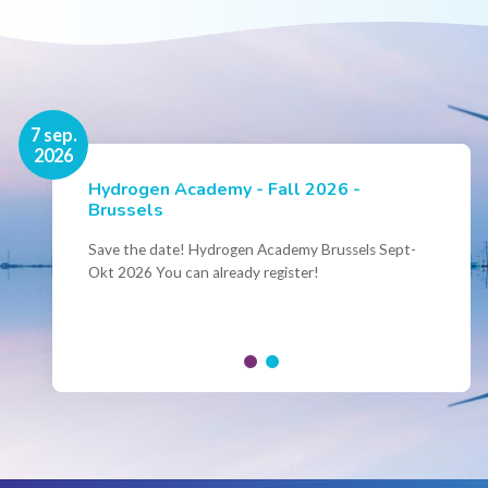
16 nov.
7 sep.
2026
2026
Hydrogen Academy - Fall 2026 -
Events
Brussels
Conference Belgian Hydrogen Expertise
- Powering International Collaboration
Save the date! Hydrogen Academy Brussels Sept-
Okt 2026 You can already register!
Join us for the annual Conference of the Belgian
Hydrogen Council, where policymakers, industry
leaders and innovators...