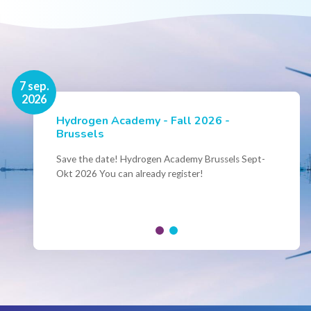
16 nov.
7 sep.
2026
2026
Hydrogen Academy - Fall 2026 -
Events
Brussels
Conference Belgian Hydrogen Expertise
- Powering International Collaboration
Save the date! Hydrogen Academy Brussels Sept-
Okt 2026 You can already register!
Join us for the annual Conference of the Belgian
Hydrogen Council, where policymakers, industry
leaders and innovators...