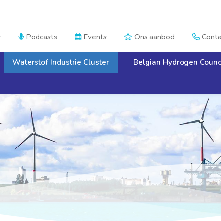
s
Podcasts
Events
Ons aanbod
Conta




Waterstof Industrie Cluster
Belgian Hydrogen Counc