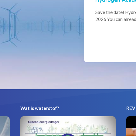
Events
Conference Belg
Save the date! Hyd
Powering Intern
2026 You can alread
Join us for the annu
Hydrogen Council, w
and innovators...
Wat is waterstof?
REVI