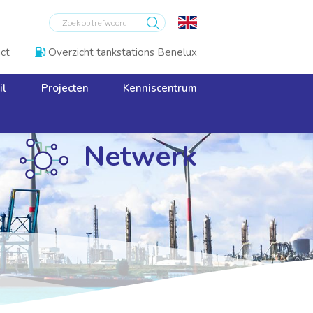
ct
Overzicht tankstations Benelux

il
Projecten
Kenniscentrum
Netwerk
Netwerk
Netwerk