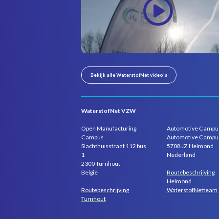
Bekijk alle WaterstofNet video's
WaterstofNet VZW
Open Manufacturing
Automotive Campu
Campus
Automotive Campu
Slachthuisstraat 112 bus
5708 JZ Helmond
1
Nederland
2300 Turnhout
Routebeschrijving
België
Helmond
Routebeschrijving
WaterstofNetteam
Turnhout