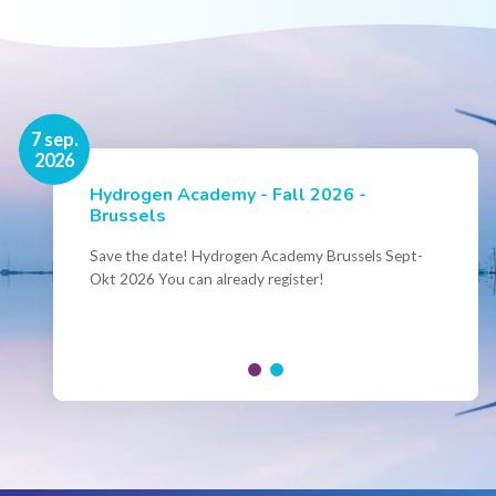
16 nov.
7 sep.
2026
2026
Hydrogen Academy - Fall 2026 -
Events
Brussels
Conference Belgian Hydrogen Expertise
- Powering International Collaboration
Save the date! Hydrogen Academy Brussels Sept-
Okt 2026 You can already register!
Join us for the annual Conference of the Belgian
Hydrogen Council, where policymakers, industry
leaders and innovators...