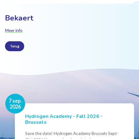
Bekaert
Meer info
Terug
16 nov.
7 sep.
2026
2026
Hydrogen Academy - Fall 2026 -
Events
Brussels
Conference Belgian Hydrogen Expertise
- Powering International Collaboration
Save the date! Hydrogen Academy Brussels Sept-