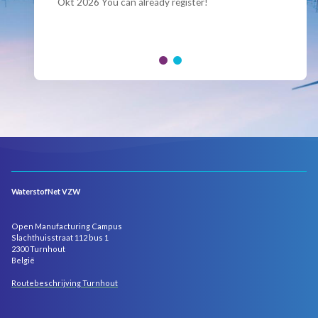
Okt 2026 You can already register!
Join us for the annual Conference of the Belgian
Hydrogen Council, where policymakers, industry
leaders and innovators...
WaterstofNet VZW
Open Manufacturing Campus
Slachthuisstraat 112 bus 1
2300 Turnhout
België
Routebeschrijving Turnhout