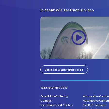
In beeld: WIC testimonial video
Bekijk alle WaterstofNet video's
WaterstofNet VZW
Open Manufacturing
Automotive Campu
Campus
Automotive Campu
Slachthuisstraat 112 bus
5708 JZ Helmond