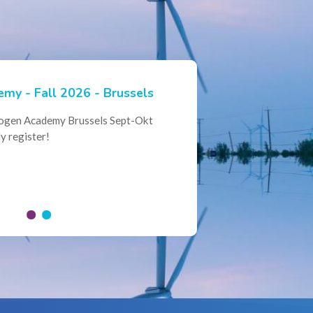
my - Fall 2026 - Brussels
ian Hydrogen Expertise -
rogen Academy Brussels Sept-Okt
ational Collaboration
y register!
al Conference of the Belgian
here policymakers, industry leaders