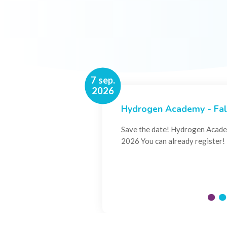
16 nov.
7 sep.
2026
2026
Hydrogen Academy - Fall
Events
Conference Belgian Hydr
Save the date! Hydrogen Acade
Powering International C
2026 You can already register!
Join us for the annual Conferen
Hydrogen Council, where policy
and innovators...