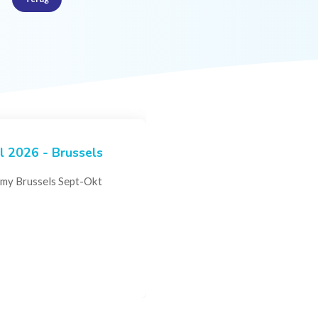
 2026 - Brussels
ogen Expertise -
my Brussels Sept-Okt
ollaboration
ce of the Belgian
makers, industry leaders