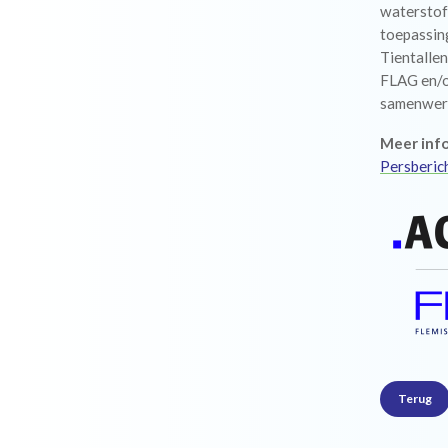
waterstof 
toepassin
Tientallen
FLAG en/o
samenwer
Meer info
Persberic
Terug