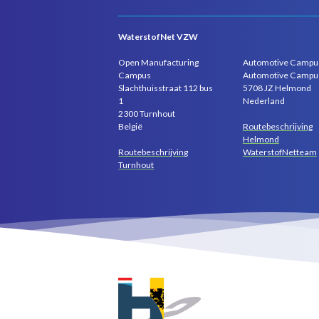
WaterstofNet VZW
Open Manufacturing
Automotive Campu
Campus
Automotive Campu
Slachthuisstraat 112 bus
5708 JZ Helmond
1
Nederland
2300 Turnhout
Routebeschrijving
België
Helmond
Routebeschrijving
WaterstofNetteam
Turnhout