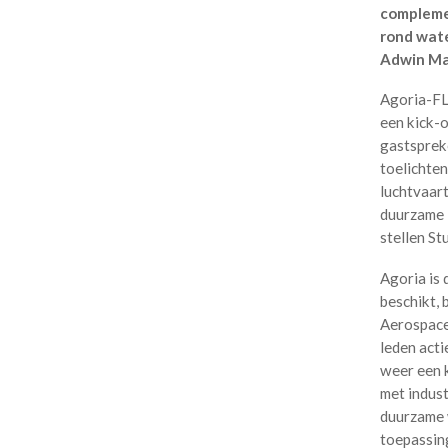
complemen
rond wate
Adwin Ma
Agoria-FL
een kick-o
gastspreke
toelichte
luchtvaart
duurzame 
stellen St
Agoria is 
beschikt, 
Aerospace
leden acti
weer een 
met indust
duurzame 
toepassing