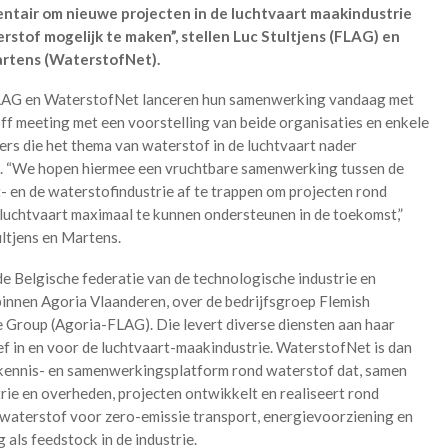
tair om nieuwe projecten in de luchtvaart maakindustrie
rstof mogelijk te maken”, stellen Luc Stultjens (FLAG) en
rtens (WaterstofNet).
AG en WaterstofNet lanceren hun samenwerking vandaag met
ff meeting met een voorstelling van beide organisaties en enkele
rs die het thema van waterstof in de luchtvaart nader
n. “We hopen hiermee een vruchtbare samenwerking tussen de
- en de waterstofindustrie af te trappen om projecten rond
luchtvaart maximaal te kunnen ondersteunen in de toekomst,”
ultjens en Martens.
de Belgische federatie van de technologische industrie en
binnen Agoria Vlaanderen, over de bedrijfsgroep Flemish
 Group (Agoria-FLAG). Die levert diverse diensten aan haar
ef in en voor de luchtvaart-maakindustrie. WaterstofNet is dan
kennis- en samenwerkingsplatform rond waterstof dat, samen
rie en overheden, projecten ontwikkelt en realiseert rond
waterstof voor zero-emissie transport, energievoorziening en
 als feedstock in de industrie.