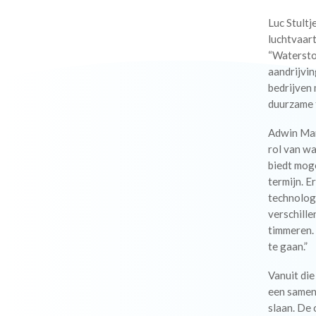
Luc Stultj
luchtvaar
“Watersto
aandrijvin
bedrijven
duurzame 
Adwin Mar
rol van wa
biedt moge
termijn. E
technologi
verschille
timmeren.
te gaan.”
Vanuit di
een samen
slaan. De 