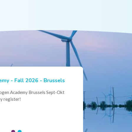
my - Fall 2026 - Brussels
ian Hydrogen Expertise -
rogen Academy Brussels Sept-Okt
ational Collaboration
y register!
al Conference of the Belgian
here policymakers, industry leaders