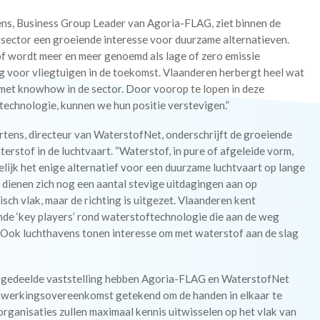
ens, Business Group Leader van Agoria-FLAG, ziet binnen de
tsector een groeiende interesse voor duurzame alternatieven.
f wordt meer en meer genoemd als lage of zero emissie
g voor vliegtuigen in de toekomst. Vlaanderen herbergt heel wat
 met knowhow in de sector. Door voorop te lopen in deze
technologie, kunnen we hun positie verstevigen.”
tens, directeur van WaterstofNet, onderschrijft de groeiende
terstof in de luchtvaart. “Waterstof, in pure of afgeleide vorm,
lijk het enige alternatief voor een duurzame luchtvaart op lange
r dienen zich nog een aantal stevige uitdagingen aan op
sch vlak, maar de richting is uitgezet. Vlaanderen kent
nde ‘key players’ rond waterstoftechnologie die aan de weg
 Ook luchthavens tonen interesse om met waterstof aan de slag
e gedeelde vaststelling hebben Agoria-FLAG en WaterstofNet
werkingsovereenkomst getekend om de handen in elkaar te
organisaties zullen maximaal kennis uitwisselen op het vlak van