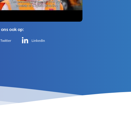
 ons ook op:
Twitter
LinkedIn