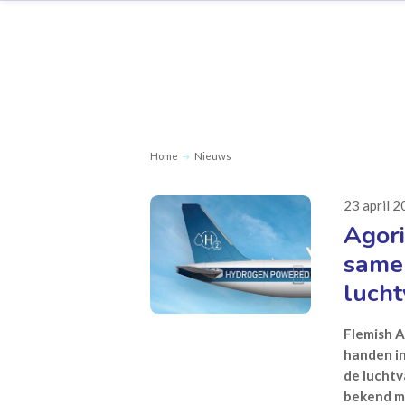
Home
Nieuws
23 april 
Agor
same
lucht
Flemish 
handen i
de lucht
bekend me