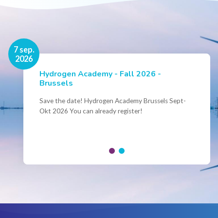
16 nov.
7 sep.
2026
2026
Hydrogen Academy - Fall 2026 -
Events
Brussels
Conference Belgian Hydrogen Expertise
- Powering International Collaboration
Save the date! Hydrogen Academy Brussels Sept-
Okt 2026 You can already register!
Join us for the annual Conference of the Belgian
Hydrogen Council, where policymakers, industry
leaders and innovators...