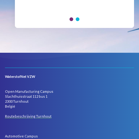
Hydrogen Council, where policymakers, industry
leaders and innovators...
WaterstofNet VZW
Open Manufacturing Campus
Slachthuisstraat 112 bus 1
2300 Turnhout
België
Routebeschrijving Turnhout
Automotive Campus