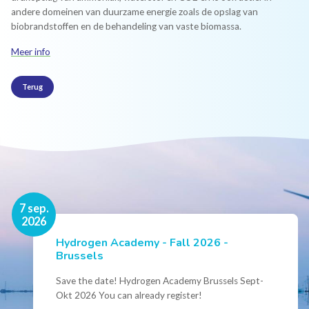
andere domeinen van duurzame energie zoals de opslag van
biobrandstoffen en de behandeling van vaste biomassa.
Meer info
Terug
16 nov.
7 sep.
2026
2026
Hydrogen Academy - Fall 2026 -
Events
Brussels
Conference Belgian Hydrogen Expertise
- Powering International Collaboration
Save the date! Hydrogen Academy Brussels Sept-
Okt 2026 You can already register!
Join us for the annual Conference of the Belgian