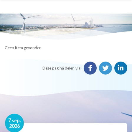
Geen item gevonden
Deze pagina delen via:
16 nov.
7 sep.
2026
2026