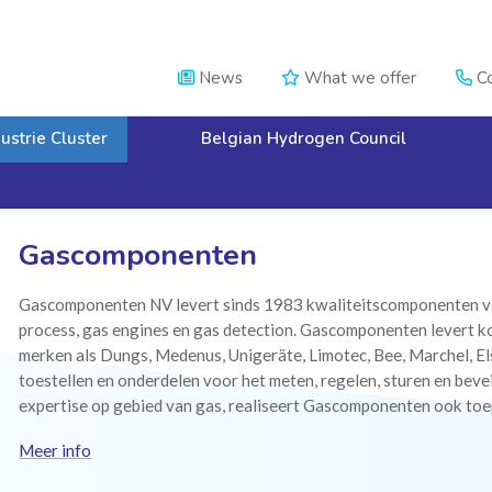
News
What we offer
Co



ustrie Cluster
Belgian Hydrogen Council
Gascomponenten
Gascomponenten NV levert sinds 1983 kwaliteitscomponenten vo
process, gas engines en gas detection. Gascomponenten levert 
merken als Dungs, Medenus, Unigeräte, Limotec, Bee, Marchel, Els
toestellen en onderdelen voor het meten, regelen, sturen en bevei
expertise op gebied van gas, realiseert Gascomponenten ook to
Meer info