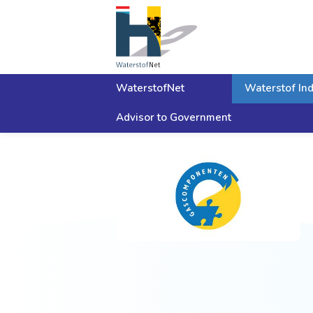
WaterstofNet
Waterstof Ind
Advisor to Government
Home
Waterstof Industrie Cluster
Members