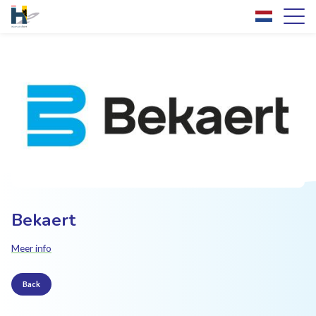
Bekaert
Meer info
Back